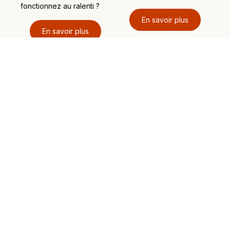
fonctionnez au ralenti ?
En savoir plus
En savoir plus
Contactez-moi
Je suis à votre disposition pour toute demande
d’informations supplémentaires.
Note : cet accompagnement ne se substitue pas à un suivi
médical ou psychiatrique. En cas de souffrance
importante ou durable, pensez à consulter un·e médecin
ou un·e psychiatre.
Email