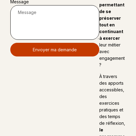
Message
permettant
de se
préserver
tout en
continuant
à exercer
leur métier
Envoyer ma demande
avec
engagement
?
À travers
des apports
accessibles,
des
exercices
pratiques et
des temps
de réflexion,
le