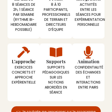
8 SÉANCES DE
8 À 10
ACTIVITÉS
2h, 1 SÉANCE
PARTICIPANTS,
ENTRE LES
PAR SEMAINE
PROFESSIONNELS
SÉANCES POUR
(RYTHME BI-
DE TERRAIN ET
EXPÉRIMENTATION
HEBDOMADAIRE
DIRECTEURS
PERSONNELLE
POSSIBLE)
D’ÉQUIPE
L'approche
Supports
Animation
EXERCICES
SUPPORTS
CONFIDENTIALITÉ
CONCRETS ET
PÉDAGOGIQUES
DES ÉCHANGES
APPROCHE
SUR LES
ET
EXPÉRIENTIELLE
NOTIONS
INTERACTIONS
ABORDÉES EN
ENTRE PAIRS
SÉANCE
👉 Je souhaite me renseigner sur le programme