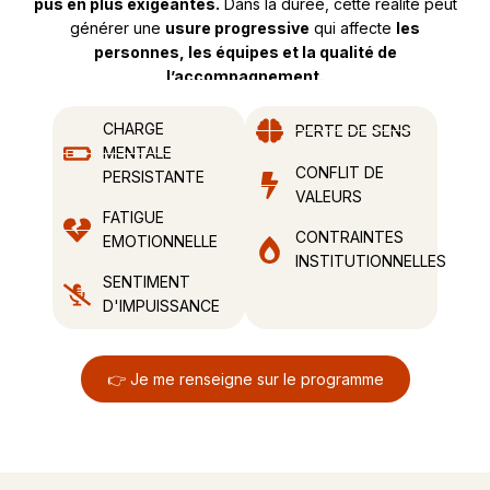
pus en plus exigeantes.
Dans la durée, cette réalité peut
générer une
usure progressive
qui affecte
les
personnes, les équipes et la qualité de
l’accompagnement.
CHARGE
PERTE DE SENS
MENTALE
CONFLIT DE
PERSISTANTE
VALEURS
FATIGUE
CONTRAINTES
EMOTIONNELLE
INSTITUTIONNELLES
SENTIMENT
D'IMPUISSANCE
👉 Je me renseigne sur le programme