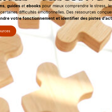
ons
,
guides
et
ebooks
pour mieux comprendre le stress, les
certaines difficultés émotionnelles. Des ressources conçue
dre votre fonctionnement et identifier des pistes d’ac
ources