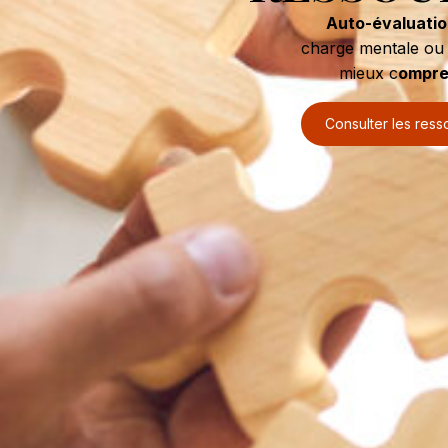
Auto-évaluati
charge mentale ou 
mieux c
ompren
Consulter les ress