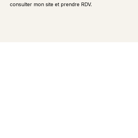
consulter mon site et prendre RDV.
Contactez
Je suis à votre disposition pour toute deman
Note : cet accompagnement ne se substitue pas à un 
souffrance importante ou durable, pensez à consu
Email